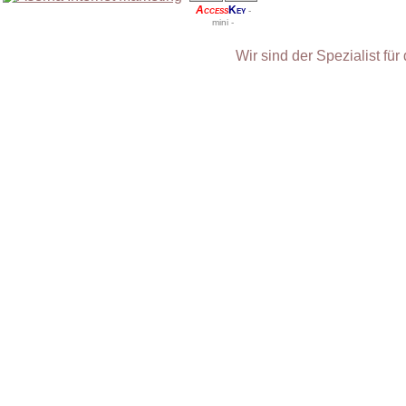
Access
Key
-
mini -
Wir sind der Spezialist fü