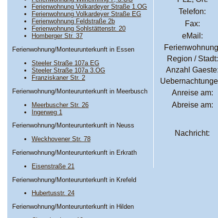
Ferienwohnung Volkardeyer Straße 1.OG
Telefon:
Ferienwohnung Volkardeyer Straße EG
Ferienwohnung Feldstraße 2b
Fax:
Ferienwohnung Sohlstättenstr. 20
eMail:
Homberger Str. 37
Ferienwohnung
Ferienwohnung/Monteurunterkunft in Essen
Region / Stadt:
Steeler Straße 107a EG
Anzahl Gaeste
Steeler Straße 107a 3.OG
Franziskaner Str. 2
Uebernachtunge
Ferienwohnung/Monteurunterkunft in Meerbusch
Anreise am:
Abreise am:
Meerbuscher Str. 26
Ingerweg 1
Ferienwohnung/Monteurunterkunft in Neuss
Nachricht:
Weckhovener Str. 78
Ferienwohnung/Monteurunterkunft in Erkrath
Eisenstraße 21
Ferienwohnung/Monteurunterkunft in Krefeld
Hubertusstr. 24
Ferienwohnung/Monteurunterkunft in Hilden