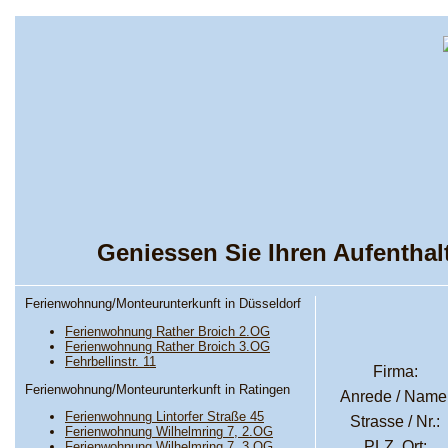
Geniessen Sie Ihren Aufentha
Ferienwohnung/Monteurunterkunft in Düsseldorf
Ferienwohnung Rather Broich 2.OG
Ferienwohnung Rather Broich 3.OG
Fehrbellinstr. 11
Firma:
Ferienwohnung/Monteurunterkunft in Ratingen
Anrede
/
Name
Ferienwohnung Lintorfer Straße 45
Strasse / Nr.:
Ferienwohnung Wilhelmring 7, 2.OG
PLZ
,
Ort:
Ferienwohnung Wilhelmring 7, 3.OG